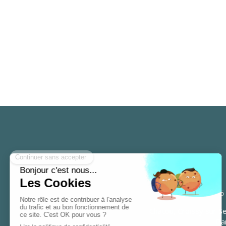
5
Chatou, Croissy sur Se
Par