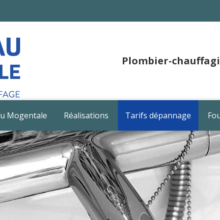
Plombier-chauffagis
au Mogentale
Réalisations
Tarifs dépannage
Fou