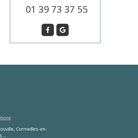
01 39 73 37 55
éphone
ouville, Cormeilles-en-
 ...