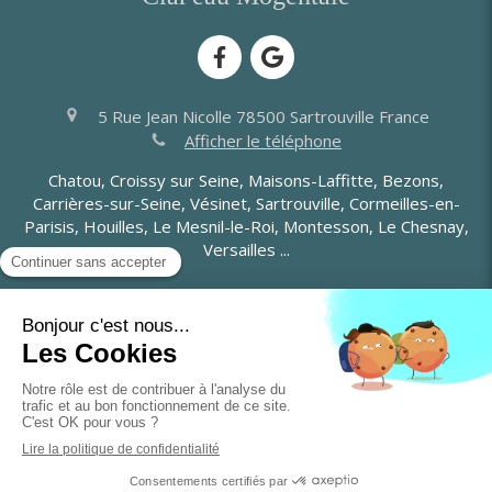
5 Rue Jean Nicolle
78500
Sartrouville
France
Afficher le téléphone
Chatou, Croissy sur Seine, Maisons-Laffitte, Bezons,
Carrières-sur-Seine, Vésinet, Sartrouville, Cormeilles-en-
Parisis, Houilles, Le Mesnil-le-Roi, Montesson, Le Chesnay,
Versailles ...
Nous rejoindre
Plan du site
Mentions légales
©2022 Clar'eau Mogentale - Plomberie, chauffage
Création et référencement du site par Simplébo