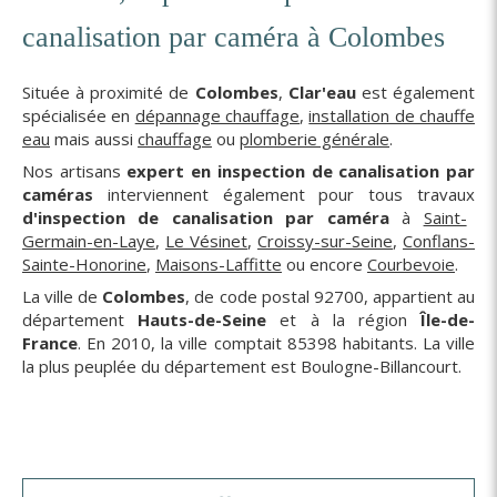
canalisation par caméra à Colombes
Située à proximité de
Colombes
,
Clar'eau
est également
spécialisée en
dépannage chauffage
,
installation de chauffe
eau
mais aussi
chauffage
ou
plomberie générale
.
Nos artisans
expert en inspection de canalisation par
caméras
interviennent également pour tous travaux
d'inspection de canalisation par caméra
à
Saint-
Germain-en-Laye
,
Le Vésinet
,
Croissy-sur-Seine
,
Conflans-
Sainte-Honorine
,
Maisons-Laffitte
ou encore
Courbevoie
.
La ville de
Colombes
, de code postal 92700, appartient au
département
Hauts-de-Seine
et à la région
Île-de-
France
. En 2010, la ville comptait 85398 habitants. La ville
la plus peuplée du département est Boulogne-Billancourt.